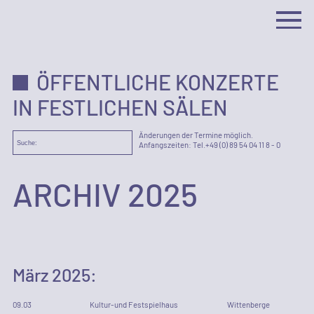
ÖFFENTLICHE KONZERTE
IN FESTLICHEN SÄLEN
Änderungen der Termine möglich.
Anfangszeiten: Tel.
+49 (0) 89 54 04 11 8 - 0
ARCHIV
2025
März
2025
:
09
.
03
Kultur-und Festspielhaus
Wittenberge