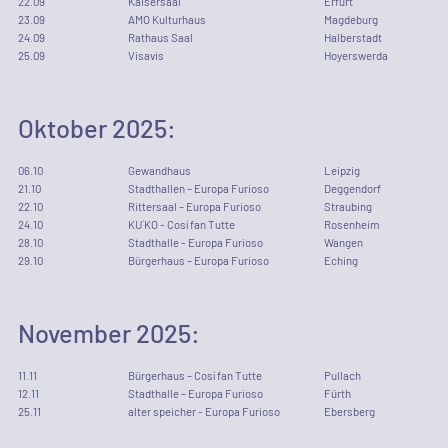
22
.
09
Kaisersaal
Erfurt
23
.
09
AMO Kulturhaus
Magdeburg
24
.
09
Rathaus Saal
Halberstadt
25
.
09
Visavis
Hoyerswerda
Oktober
2025
:
06
.
10
Gewandhaus
Leipzig
21
.
10
Stadthallen – Europa Furioso
Deggendorf
22
.
10
Rittersaal – Europa Furioso
Straubing
24
.
10
KU´KO - Cosí fan Tutte
Rosenheim
28
.
10
Stadthalle - Europa Furioso
Wangen
29
.
10
Bürgerhaus – Europa Furioso
Eching
November
2025
:
11
.
11
Bürgerhaus – Cosí fan Tutte
Pullach
12
.
11
Stadthalle – Europa Furioso
Fürth
25
.
11
alter speicher - Europa Furioso
Ebersberg