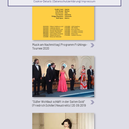
Cookie-Details
|
Datenschutzerklärung
|
Impressum
Musik am Nachmittag | Programm Frühlings-
Tournee 2020
"Süßer Wohllaut schläft in der Saiten Gold"
(Friedrich Schiller) Neustrelitz | 20.09.2019