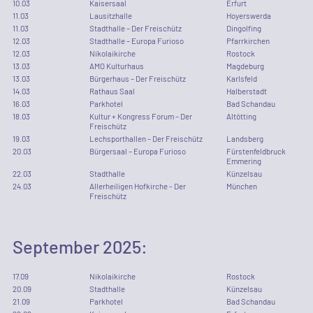
10
.
03
Kaisersaal
Erfurt
11
.
03
Lausitzhalle
Hoyerswerda
11
.
03
Stadthalle – Der Freischütz
Dingolfing
12
.
03
Stadthalle – Europa Furioso
Pfarrkirchen
12
.
03
Nikolaikirche
Rostock
13
.
03
AMO Kulturhaus
Magdeburg
13
.
03
Bürgerhaus – Der Freischütz
Karlsfeld
14
.
03
Rathaus Saal
Halberstadt
16
.
03
Parkhotel
Bad Schandau
18
.
03
Kultur + Kongress Forum – Der
Altötting
Freischütz
19
.
03
Lechsporthallen – Der Freischütz
Landsberg
20
.
03
Bürgersaal – Europa Furioso
Fürstenfeldbruck
Emmering
22
.
03
Stadthalle
Künzelsau
24
.
03
Allerheiligen Hofkirche - Der
München
Freischütz
September
2025
:
17
.
09
Nikolaikirche
Rostock
20
.
09
Stadthalle
Künzelsau
21
.
09
Parkhotel
Bad Schandau