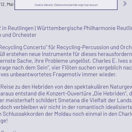
12. Mai 2023
Cookie-Details
|
Datenschutzerklärung
|
Impressum
2
in Reutlingen | Württembergische Philharmonie Reutl
n und Orchester
Recycling Concerto“ für Recycling-Percussion und Orch
üll erstehen neue Instrumente für dieses herausforder
ernste Sache, ihre Probleme ungelöst. Charles E. Ives s
rage nach dem Sein“, vier Flöten suchen vergeblich na
r Ives unbeantwortetes Fragemotiv immer wieder.
 Reise zu den Hebriden von den spektakulären Naturgew
Daraus entstand die Konzert-Ouvertüre „Die Hebriden“,
r meisterhaft schildert Smetana die Vielfalt der Landsc
doch verbleiben wir nicht in der romantisch idealisie
 Schlussakkorden der Moldau noch einmal in den Charles
age!