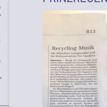
6
a
l
R.
te